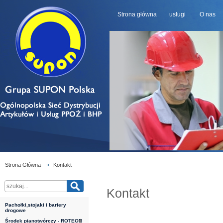
Strona główna
usługi
O nas
Strona Główna
Kontakt
Kontakt
Pachołki,stojaki i bariery
drogowe
Środek pianotwórczy - ROTEOR