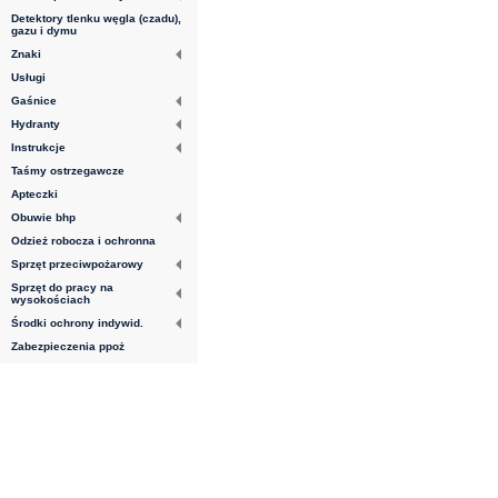
Detektory tlenku węgla (czadu),
gazu i dymu
Znaki
Usługi
Gaśnice
Hydranty
Instrukcje
Taśmy ostrzegawcze
Apteczki
Obuwie bhp
Odzież robocza i ochronna
Sprzęt przeciwpożarowy
Sprzęt do pracy na
wysokościach
Środki ochrony indywid.
Zabezpieczenia ppoż