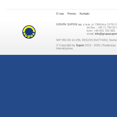
O nas
Pomoc
Kontakt
GRUPA SUPON sp. z o.o.
ul.
Ołbińska 19
50-2
tel./fax.:
+48 71 794 92 
kom.
+48 601 782 982
email:
info@grupasupon
NIP 955-00-10-296, REGON 810774453, Nume
© Copyright by
Supon
2013 - 2026 | Realizacja:
Interaktywna