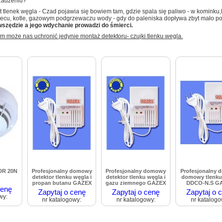
czadzeniu?
t tlenek węgla - Czad pojawia się bowiem tam, gdzie spala się paliwo - w kominku
ecu, kotle, gazowym podgrzewaczu wody - gdy do paleniska dopływa zbyt mało po
wszędzie a jego wdychanie prowadzi do śmierci.
 może nas uchronić jedynie montaż detektoru- czujki tlenku węgla.
DR 20N
Profesjonalny domowy
Profesjonalny domowy
Profesjonalny d
detektor tlenku węgla i
detektor tlenku węgla i
domowy tlenku
propan butanu GAZEX
gazu ziemnego GAZEX
DDCO-N.S G
cenę
Zapytaj o cenę
Zapytaj o cenę
Zapytaj o 
wy:
nr katalogowy:
nr katalogowy:
nr katalogo