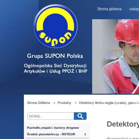
Strona główna
usług
Strona Głółwna
Produkty
Detektory tlenku węgla (czadu), gazu i
Detektor
Pachołki,stojaki i bariery drogowe
Środek pianotwórczy - ROTEOR