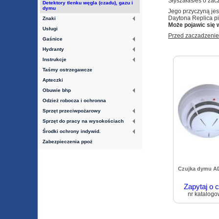
Słyszałaś/eś o za
Detektory tlenku węgla (czadu), gazu i
dymu
Jego przyczyną jes
Daytona Replica
pi
Znaki
Może pojawic się 
Usługi
Przed zaczadzeniem
Gaśnice
Hydranty
Instrukcje
Taśmy ostrzegawcze
Apteczki
Obuwie bhp
Odzież robocza i ochronna
Sprzęt przeciwpożarowy
Sprzęt do pracy na wysokościach
Środki ochrony indywid.
Zabezpieczenia ppoż
Czujka dymu A
Zapytaj o 
nr katalogo