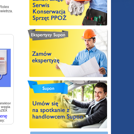
,Rolex
wietrza.
etektor
 węgla
AZEX
cenę
wy: