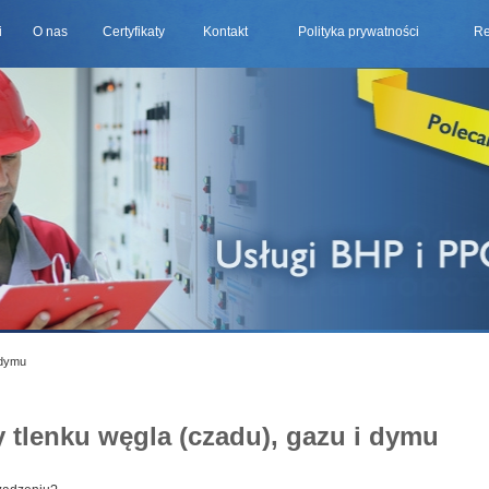
i
O nas
Certyfikaty
Kontakt
Polityka prywatności
Re
 dymu
y tlenku węgla (czadu), gazu i dymu