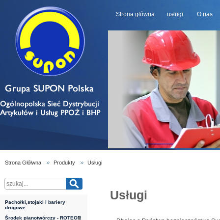
Strona główna
usługi
O nas
Strona Głółwna
Produkty
Usługi
Usługi
Pachołki,stojaki i bariery
drogowe
Środek pianotwórczy - ROTEOR