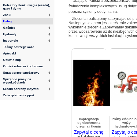
Dbając o Państwa bezpieczeństwo Supon
Detektory tlenku węgla (czadu),
świadczenia kompleksowych usług doty
gazu i dymu
poprzez systemy oddymiania.
Znaki
Zlecenia realizujemy zaczynajac od przy
Usługi
Następnym etapem jest określenie zakresu 
wykonanie zlecenia.Zapewniamy dokume
Gaśnice
przeciwpożarowego aż do niezbędnych od
Hydranty
konserwacji wszystkich instalacji i syste
Instrukcje
Taśmy ostrzegawcze
Apteczki
Obuwie bhp
Odzież robocza i ochronna
Sprzęt przeciwpożarowy
Sprzęt do pracy na
wysokościach
Środki ochrony indywid.
Zabezpieczenia ppoż
Impregnacja
Próby ciśnieni
ogniochronna
węży
drewna i tkanin
hydrantowyc
Zapytaj o cenę
Zapytaj o ce
nr katalogowy:
nr katalogowy