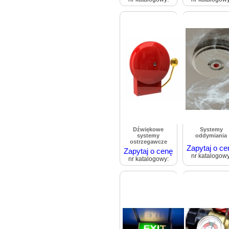
Dźwiękowe
Systemy
systemy
oddymiania
ostrzegawcze
Zapytaj o ce
Zapytaj o cenę
nr katalogowy
nr katalogowy: