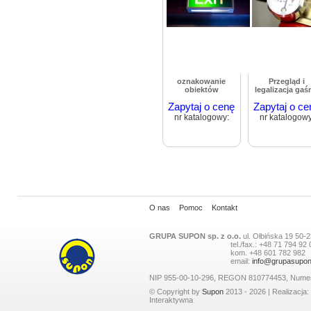
oznakowanie
Przegląd i
obiektów
legalizacja gaś
Zapytaj o cenę
Zapytaj o ce
nr katalogowy:
nr katalogowy
O nas
Pomoc
Kontakt
GRUPA SUPON sp. z o.o.
ul.
Ołbińska 19
50-2
tel./fax.:
+48 71 794 92 
kom.
+48 601 782 982
email:
info@grupasupon
NIP 955-00-10-296, REGON 810774453, Nume
© Copyright by
Supon
2013 - 2026 | Realizacja:
Interaktywna