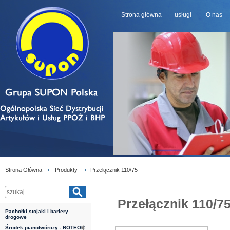
Strona główna
usługi
O nas
Strona Główna
Produkty
Przełącznik 110/75
Przełącznik 110/7
Pachołki,stojaki i bariery
drogowe
Środek pianotwórczy - ROTEOR