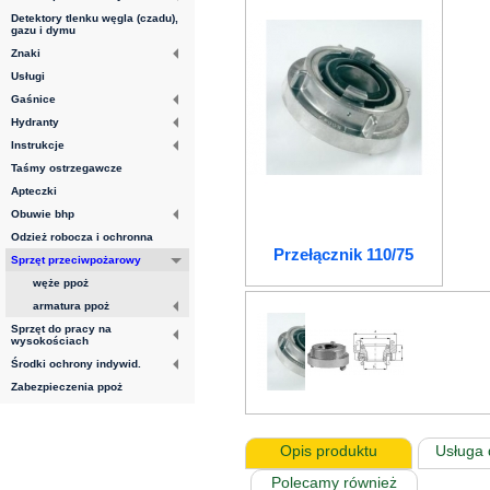
Detektory tlenku węgla (czadu),
gazu i dymu
Znaki
Usługi
Gaśnice
Hydranty
Instrukcje
Taśmy ostrzegawcze
Apteczki
Obuwie bhp
Odzież robocza i ochronna
Przełącznik 110/75
Sprzęt przeciwpożarowy
węże ppoż
armatura ppoż
Sprzęt do pracy na
wysokościach
Środki ochrony indywid.
Zabezpieczenia ppoż
Opis produktu
Usługa 
Polecamy również