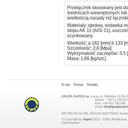
Przełącznik stosowany jest d
średnicach wewnętrznych lub 
wielkością nasady niż łącznik
Materiały: oprawy, wstawka r
stopu AK 11 (AlSi 11), uszczel
ocynkowany.
Wielkość: a 182 [mm] b 133 [
Szczelność: 2,6 [Mpa]
Wytrzymałość zaczepów: 3,5 
Masa: 1,66 [kg/szt.]
O nas
Pomoc
Kontakt
GRUPA SUPON sp. z o.o.
ul.
Ołbińska 19
50-2
tel./fax.:
+48 71 794 92 
kom.
+48 601 782 982
email:
info@grupasupon
NIP 955-00-10-296, REGON 810774453, Nume
© Copyright by
Supon
2013 - 2026 | Realizacja:
Interaktywna