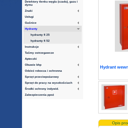
Detektory tlenku węgla (czadu), gazu i
dymu
Znaki
Usługi
Gaśnice
Hydranty
hydranty fi 25
hydranty fi 52
Instrukcje
Taśmy ostrzegawcze
Apteczki
Obuwie bhp
Hydrant wewn
Odzież robocza i ochronna
Sprzęt przeciwpożarowy
Sprzęt do pracy na wysokościach
Środki ochrony indywid.
Zabezpieczenia ppoż
Opis pro