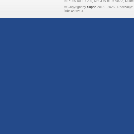
NIP 955-00-10-296, REGON 810774453, Nume
© Copyright by
Supon
2013 - 2026 | Realizacja:
Interaktywna