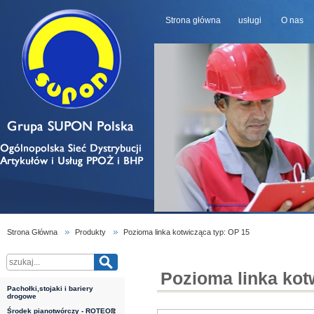
Strona główna
usługi
O nas
Strona Główna
Produkty
Pozioma linka kotwicząca typ: OP 15
Pozioma linka kot
Pachołki,stojaki i bariery
drogowe
Środek pianotwórczy - ROTEOR