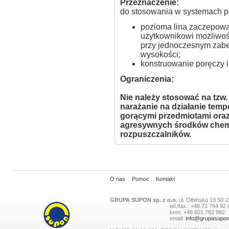
Przeznaczenie:
do stosowania w systemach p
pozioma lina zaczepowa
użytkownikowi możliwoś
przy jednoczesnym zabe
wysokości;
konstruowanie poręczy i
Ograniczenia:
Nie należy stosować na tzw
narażanie na działanie tempe
gorącymi przedmiotami oraz
agresywnych środków chemi
rozpuszczalników.
O nas
Pomoc
Kontakt
GRUPA SUPON sp. z o.o.
ul.
Ołbińska 19
50-2
tel./fax.:
+48 71 794 92 
kom.
+48 601 782 982
email:
info@grupasupon