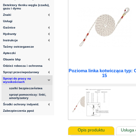
Detektory tlenku węgla (czadu),
gazu i dymu
Znaki
Usługi
Gaśnice
Hydranty
Instrukcje
Taśmy ostrzegawcze
Apteczki
Obuwie bhp
Odzież robocza i ochronna
Pozioma linka kotwicząca typ:
Sprzęt przeciwpożarowy
15
Sprzęt do pracy na
wysokościach
szelki bezpieczeństwa
sprzęt pomocniczy: linki,
amortyzatory
Środki ochrony indywid.
Zabezpieczenia ppoż
Opis produktu
Usługa 