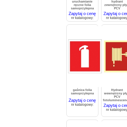
uruchamianie
hydrant
ręczne folia
zewnętrzny pły
samoprzylepna
PCV
Zapytaj o cenę
Zapytaj o ce
nr katalogowy:
nr katalogowy
gaśnica folia
Hydrant
samoprzylepna
wewnętrzny pł
PCV
Zapytaj o cenę
fotoluminescen
nr katalogowy:
Zapytaj o ce
nr katalogowy