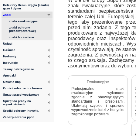
W ofercie Grupy Supon znajd
znaki ewakuacyjne, które zos
Detektory tlenku węgla (czadu),
gazu i dymu
standardami bezpieczeństw
Znaki
terenie całej Unii Europejski
tego, aby prezentowane prze
znaki ewakuacyjne
przed nimi zadania. Z tego 
znaki ochrony
przeciwpożarowej
produkowane z najwyższej kla
znaki budowlane
pracodawcy oraz inspektorów
odpowiednich miejscach. Wys
Usługi
czytelność sprawiają, że stan
Gaśnice
zagrożenia. Z pewnością w na
Hydranty
to czego szukają. Zachęcamy 
Instrukcje
asortymentowi oraz do wyboru 
Taśmy ostrzegawcze
Apteczki
Ewakuacyjne
Obuwie bhp
Profesjonalne znaki
Odzież robocza i ochronna
ewakuacyjne wykonane
Sprzęt przeciwpożarowy
zgodnie z obowiązującymi
standardami i przepisami.
Sprzęt do pracy na
wysokościach
Ułatwiają szybkie i sprawne
wyprowadzenie ludzi z budynku
Środki ochrony indywid.
zagrożonego pożarem.
Zabezpieczenia ppoż