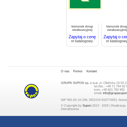
kierunek drogi
kierunek drog
ewakuacyjnej
ewakuacyjne
Zapytaj o cenę
Zapytaj o ce
nr katalogowy:
nr katalogowy
O nas
Pomoc
Kontakt
GRUPA SUPON sp. z o.o.
ul.
Ołbińska 19
50-2
tel./fax.:
+48 71 794 92 
kom.
+48 601 782 982
email:
info@grupasupon
NIP 955-00-10-296, REGON 810774453, Nume
© Copyright by
Supon
2013 - 2026 | Realizacja:
Interaktywna