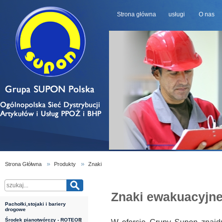
Strona główna
usługi
O nas
Strona Głółwna
Produkty
Znaki
Znaki ewakuacyjne
Pachołki,stojaki i bariery
drogowe
Środek pianotwórczy - ROTEOR