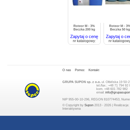
Roteor M - 3%
Roteor M - 3
Beczka 200 kg
Beczka 50 kg
Zapytaj o cenę
Zapytaj o ce
nr katalogowy:
nr katalogowy
O nas
Pomoc
Kontakt
GRUPA SUPON sp. z o.o.
ul.
Ołbińska 19
50-2
tel./fax.:
+48 71 794 92 
kom.
+48 601 782 982
email:
info@grupasupon
NIP 955-00-10-296, REGON 810774453, Nume
© Copyright by
Supon
2013 - 2026 | Realizacja:
Interaktywna