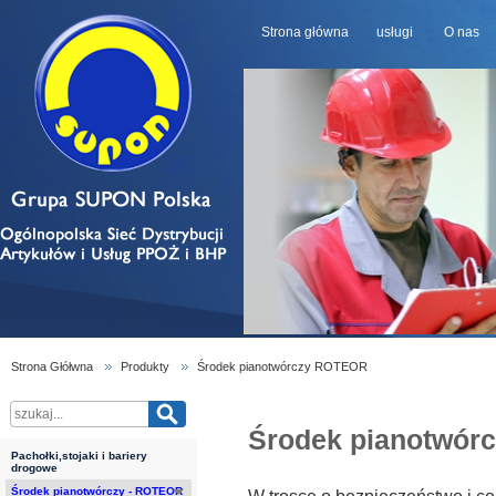
Strona główna
usługi
O nas
Strona Głółwna
Produkty
Środek pianotwórczy ROTEOR
Środek pianotwór
Pachołki,stojaki i bariery
drogowe
Środek pianotwórczy - ROTEOR