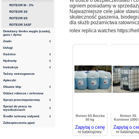
W trosce o bezpieczeństwo i co
ogniem posiadamy w sprzedaży
ROTEOR M - 3%
Najważniejsze cele jakie stawi
ROTEOR 3S
skuteczność gaszenia, biodegr
ROTEOR 6S
dla służb pożarnictwa ratownic
ROTEOR 3A3F
rolex replica watches
https://he
Detektory tlenku węgla (czadu),
gazu i dymu
Znaki
Usługi
Gaśnice
Hydranty
Instrukcje
Taśmy ostrzegawcze
Apteczki
Obuwie bhp
Odzież robocza i ochronna
Sprzęt przeciwpożarowy
Sprzęt do pracy na
wysokościach
Roteor 6S Beczka
Roteor 3S
Środki ochrony indywid.
50 kg
Kontener 1000 
Zabezpieczenia ppoż
Zapytaj o cenę
Zapytaj o ce
nr katalogowy:
nr katalogowy