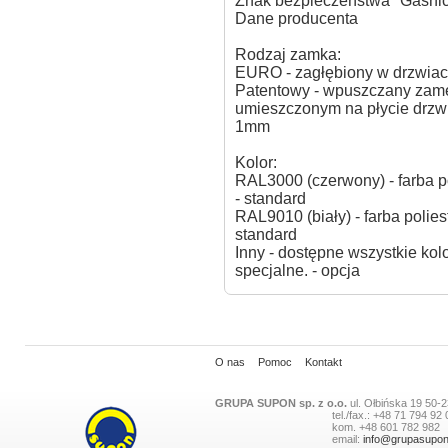
Znak bezpieczeństwa "Gaśni
Dane producenta
Rodzaj zamka:
EURO - zagłębiony w drzwiac
Patentowy - wpuszczany zam
umieszczonym na płycie drzwi
1mm
Kolor:
RAL3000 (czerwony) - farba p
- standard
RAL9010 (biały) - farba polie
standard
Inny - dostępne wszystkie kolo
specjalne. - opcja
O nas
Pomoc
Kontakt
GRUPA SUPON sp. z o.o.
ul.
Ołbińska 19
50-2
tel./fax.:
+48 71 794 92 
kom.
+48 601 782 982
email:
info@grupasupon