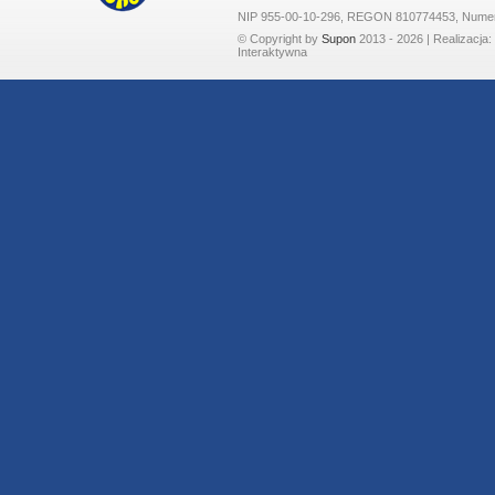
NIP 955-00-10-296, REGON 810774453, Nume
© Copyright by
Supon
2013 - 2026 | Realizacja:
Interaktywna