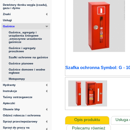
Detektory tlenku węgla (czadu),
gazu i dymu
Znaki
Usługi
Gaśnice
Gaśnice, agregaty i
urządzenia śniegowe
,smoczynne urzadzenie
gaśnicze
Gaśnice i agregaty
proszkowe
Szafki ochronne na gaśnice
Gaśnice pianowe
Szafka ochronna Symbol: G - 1
Gaśnice domowe i wodne
mgłowe
Motopompy
Hydranty
Instrukcje
Taśmy ostrzegawcze
Apteczki
Obuwie bhp
Odzież robocza i ochronna
Opis produktu
Usługa 
Sprzęt przeciwpożarowy
Polecamy również
Sprzęt do pracy na