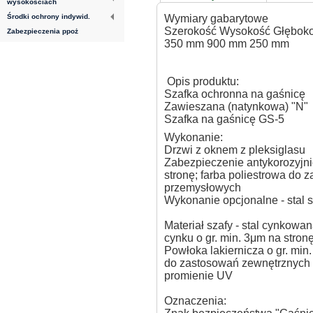
wysokościach
Wymiary gabarytowe
Środki ochrony indywid.
Szerokość Wysokość Głębok
Zabezpieczenia ppoż
350 mm 900 mm 250 mm
Opis produktu:
Szafka ochronna na gaśnicę
Zawieszana (natynkowa) "N"
Szafka na gaśnicę GS-5
Wykonanie:
Drzwi z oknem z pleksiglasu
Zabezpieczenie antykorozyjni
stronę; farba poliestrowa do 
przemysłowych
Wykonanie opcjonalne - stal
Materiał szafy - stal cynkowa
cynku o gr. min. 3μm na stronę
Powłoka lakiernicza o gr. min
do zastosowań zewnętrznych 
promienie UV
Oznaczenia: