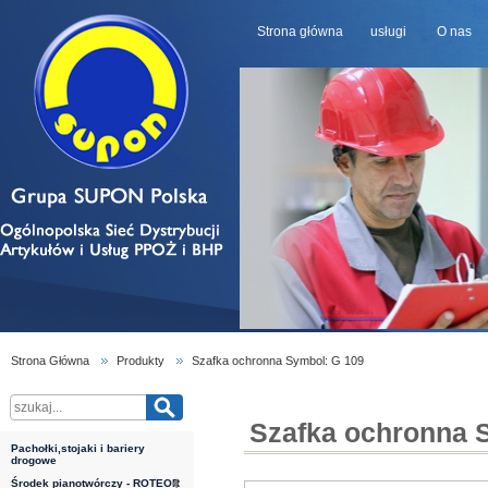
Strona główna
usługi
O nas
Strona Główna
Produkty
Szafka ochronna Symbol: G 109
Szafka ochronna S
Pachołki,stojaki i bariery
drogowe
Środek pianotwórczy - ROTEOR